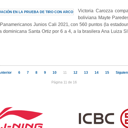
Victoria Carozza compa
boliviana Mayte Paredes,
os Panamericanos Junios Cali 2021, con 560 puntos (la estadou
la dominicana Santa Ortiz por 6 a 4, a la brasilera Ana Luiza S
nterior
6
7
8
9
10
11
12
13
14
15
Siguien
Página 11 de 16