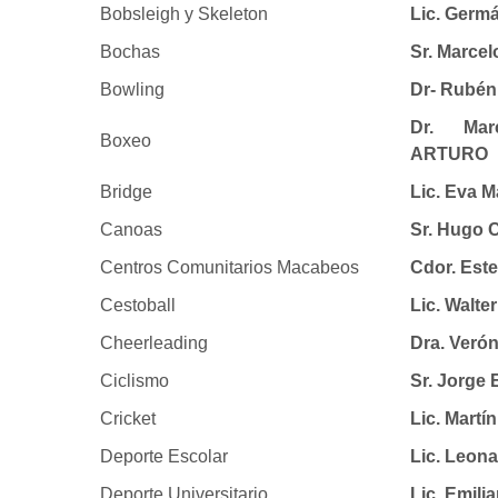
Bobsleigh y Skeleton
Lic. Ger
Bochas
Sr. Marce
Bowling
Dr- Rubé
Dr. Mar
Boxeo
ARTURO
Bridge
Lic. Eva 
Canoas
Sr. Hugo
Centros Comunitarios Macabeos
Cdor. Es
Cestoball
Lic. Walt
Cheerleading
Dra. Ver
Ciclismo
Sr. Jorg
Cricket
Lic. Mart
Deporte Escolar
Lic. Leon
Deporte Universitario
Lic. Emil