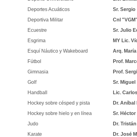
Deportes Acuáticos
Sr. Sergi
Deportiva Militar
Cnl "VGM"
Ecuestre
Sr. Juli
Esgrima
MY Lic. V
Esquí Náutico y Wakeboard
Arq. Marí
Fútbol
Prof. Mar
Gimnasia
Prof. Ser
Golf
Sr. Migue
Handball
Lic. Carl
Hockey sobre césped y pista
Dr. Aníb
Hockey sobre hielo y en línea
Sr. Hécto
Judo
Dr. Trist
Karate
Dr. José