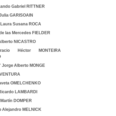
nando Gabriel RITTNER
a Julia GARISOAIN
l Laura Susana ROCA
a de las Mercedes FIELDER
 Alberto NICASTRO
racio Héctor MONTEIRA
O
 Jorge Alberto MONGE
l VENTURA
izaveta OMELCHENKO
 Ricardo LAMBARDI
o Martín DOMPER
lo Alejandro MELNICK