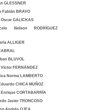
mán GLESSNER
lo Fabián BRAVO
n Oscar GALICKAS
celo Nelson RODRÍGUEZ
María ALLIGER
 CABRAL
teban BLUVOL
er Víctor FERNÁNDEZ
ónica Norma LAMBERTO
e Eduardo CHICA MUÑOZ
ín Enrique CORTABARRÍA
ardo Javier TRONCOSO
iano Andrés OJEA