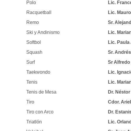
Polo
Lic. Franc
Racquetball
Lic. Mau
Remo
Sr. Aleja
Ski y Andinismo
Lic. Mari
Softbol
Lic. Paul
Squash
Sr. André
Surf
Sr Alfred
Taekwondo
Lic. Igna
Tenis
Lic. Mari
Tenis de Mesa
Dr. Nésto
Tiro
Cdor. Ari
Tiro con Arco
Dr. Esta
Triatlón
Lic. Orla