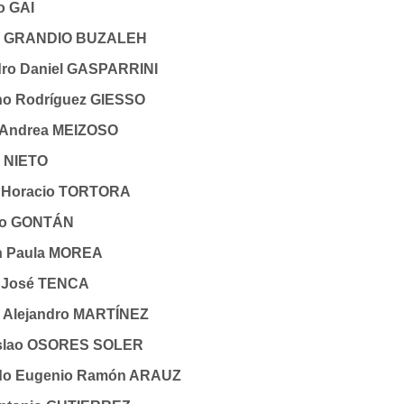
o GAI
ro GRANDIO BUZALEH
ndro Daniel GASPARRINI
ano Rodríguez GIESSO
a Andrea MEIZOSO
s NIETO
o Horacio TORTORA
cio GONTÁN
an Paula MOREA
r José TENCA
el Alejandro MARTÍNEZ
nislao OSORES SOLER
ndo Eugenio Ramón ARAUZ