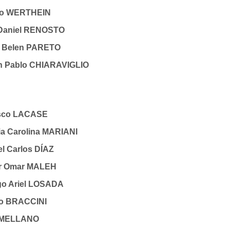
rdo WERTHEIN
 Daniel RENOSTO
a Belen PARETO
n Pablo CHIARAVIGLIO
isco LACASE
dia Carolina MARIANI
el Carlos DÍAZ
or Omar MALEH
ago Ariel LOSADA
to BRACCINI
r MELLANO