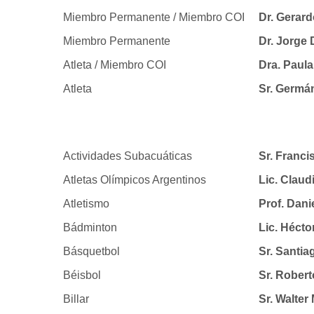
Miembro Permanente / Miembro COI
Dr. Gera
Miembro Permanente
Dr. Jorge
Atleta / Miembro COI
Dra. Paul
Atleta
Sr. Germá
Actividades Subacuáticas
Sr. Franc
Atletas Olímpicos Argentinos
Lic. Clau
Atletismo
Prof. Dani
Bádminton
Lic. Héct
Básquetbol
Sr. Santi
Béisbol
Sr. Rober
Billar
Sr. Walte