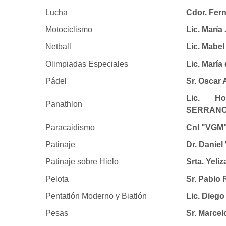
Lucha
Cdor. Fer
Motociclismo
Lic. Marí
Netball
Lic. Mabe
Olimpiadas Especiales
Lic. Marí
Pádel
Sr. Oscar
Lic. Ho
Panathlon
SERRAN
Paracaidismo
Cnl "VGM"
Patinaje
Dr. Danie
Patinaje sobre Hielo
Srta. Yel
Pelota
Sr. Pablo
Pentatlón Moderno y Biatlón
Lic. Dieg
Pesas
Sr. Marce