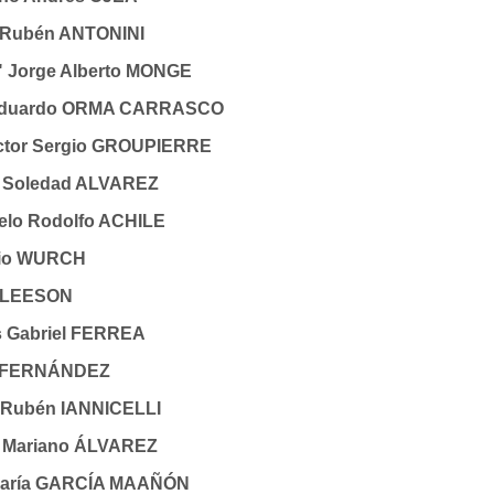
o Rubén ANTONINI
 Jorge Alberto MONGE
o Eduardo ORMA CARRASCO
íctor Sergio GROUPIERRE
a Soledad ALVAREZ
celo Rodolfo ACHILE
gio WURCH
l LEESON
os Gabriel FERREA
al FERNÁNDEZ
r Rubén IANNICELLI
án Mariano ÁLVAREZ
 María GARCÍA MAAÑÓN