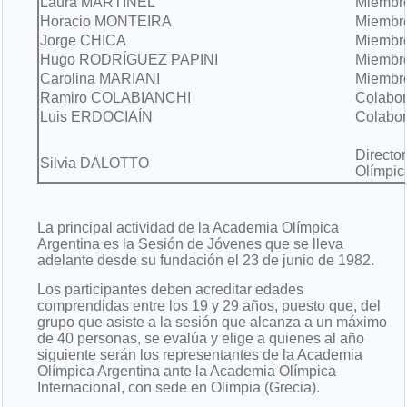
Laura MARTINEL
Miembr
Horacio MONTEIRA
Miembr
Jorge CHICA
Miembr
Hugo RODRÍGUEZ PAPINI
Miembr
Carolina MARIANI
Miembr
Ramiro COLABIANCHI
Colabor
Luis ERDOCIAÍN
Colabor
Directo
Silvia DALOTTO
Olímpic
La principal actividad de la Academia Olímpica
Argentina es la Sesión de Jóvenes que se lleva
adelante desde su fundación el 23 de junio de 1982.
Los participantes deben acreditar edades
comprendidas entre los 19 y 29 años, puesto que, del
grupo que asiste a la sesión que alcanza a un máximo
de 40 personas, se evalúa y elige a quienes al año
siguiente serán los representantes de la Academia
Olímpica Argentina ante la Academia Olímpica
Internacional, con sede en Olimpia (Grecia).