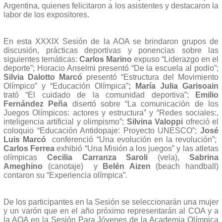
Argentina, quienes felicitaron a los asistentes y destacaron la
labor de los expositores.
En esta XXXIX Sesión de la AOA se brindaron grupos de
discusión, prácticas deportivas y ponencias sobre las
siguientes temáticas:
Carlos Marino
expuso “Liderazgo en el
deporte”; Horacio Anselmi presentó “De la escuela al podio”;
Silvia Dalotto Marcó
presentó “Estructura del Movimiento
Olímpico” y “Educación Olímpica”
;
María Julia Garisoain
trató “El cuidado de la comunidad deportiva”;
Emilio
Fernández Peña
disertó sobre “La comunicación de los
Juegos Olímpicos: actores y estructura” y “Redes sociales:,
inteligencia artificial y olimpismo”;
Silvina Valoppi
ofreció el
coloquio “Educación Antidopaje: Proyecto UNESCO”;
José
Luis Marcó
conferenció “Una evolución en la revolución”;
Carlos Ferrea
exhibió “Una Misión a los juegos” y las atletas
olímpicas
Cecilia Carranza Saroli
(vela),
Sabrina
Ameghino
(canotaje) y
Belén Aizen
(beach handball)
contaron su “Experiencia olímpica”.
De los participantes en la Sesión se seleccionarán una mujer
y un varón que en el año próximo representarán al COA y a
la AOA en la Sesión Para Jóvenes de la Academia Olímpica