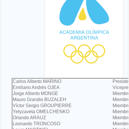
Carlos Alberto MARINO
Preside
Emiliano Andrés OJEA
Vicepre
Jorge Alberto MONGE
Miembr
Mauro Grandio BUZALEH
Miembr
Víctor Sergio GROUPIERRE
Miembr
Yelyzaveta OMELCHENKO
Miembr
Orlando ARAUZ
Miembr
Leonardo TRONCOSO
Miembr