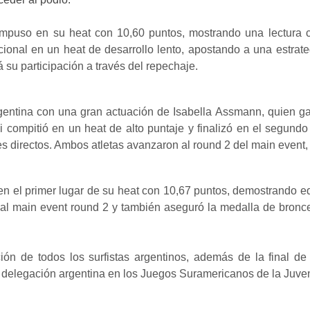
impuso en su heat con 10,60 puntos, mostrando una lectura c
cional en un heat de desarrollo lento, apostando a una estrat
 su participación a través del repechaje.
gentina con una gran actuación de Isabella Assmann, quien ga
i compitió en un heat de alto puntaje y finalizó en el segund
vales directos. Ambos atletas avanzaron al round 2 del main eve
el primer lugar de su heat con 10,67 puntos, demostrando equi
l main event round 2 y también aseguró la medalla de bronce.
ción de todos los surfistas argentinos, además de la final 
la delegación argentina en los Juegos Suramericanos de la Ju