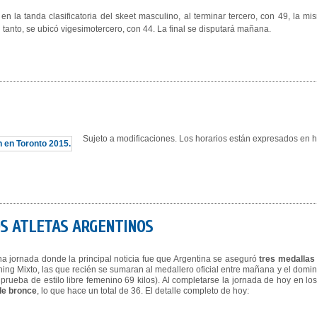
en la tanda clasificatoria del skeet masculino, al terminar tercero, con 49, la
anto, se ubicó vigesimotercero, con 44. La final se disputará mañana.
Sujeto a modificaciones. Los horarios están expresados en 
LOS ATLETAS ARGENTINOS
a jornada donde la principal noticia fue que Argentina se aseguró
tres medallas
ning Mixto, las que recién se sumaran al medallero oficial entre mañana y el do
 prueba de estilo libre femenino 69 kilos). Al completarse la jornada de hoy en lo
de bronce
, lo que hace un total de 36. El detalle completo de hoy: