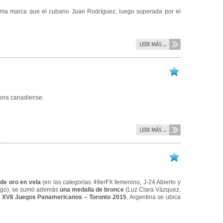
 misma marca que el cubano Juan Rodríguez, luego superada por el
LEER MÁS ...
hora canadiense.
LEER MÁS ...
 de oro en vela
(en las categorías 49erFX femenino, J-24 Abierto y
mingo), se sumó además
una medalla de bronce
(Luz Clara Vázquez,
s
XVII Juegos Panamericanos – Toronto 2015
, Argentina se ubica