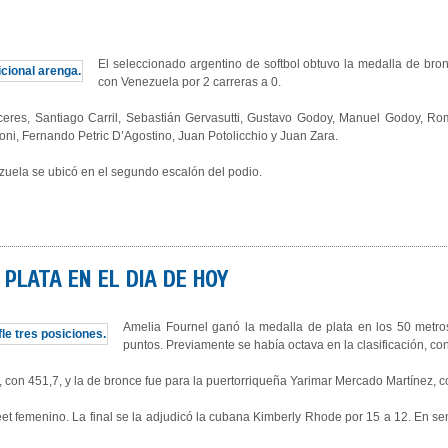
El seleccionado argentino de softbol obtuvo la medalla de br
con Venezuela por 2 carreras a 0.
 Cáceres, Santiago Carril, Sebastián Gervasutti, Gustavo Godoy, Manuel Godoy,
ni, Fernando Petric D’Agostino, Juan Potolicchio y Juan Zara.
ela se ubicó en el segundo escalón del podio.
PLATA EN EL DIA DE HOY
Amelia Fournel ganó la medalla de plata en los 50 metros r
puntos. Previamente se había octava en la clasificación, co
con 451,7, y la de bronce fue para la puertorriqueña Yarimar Mercado Martínez, c
eet femenino. La final se la adjudicó la cubana Kimberly Rhode por 15 a 12. En