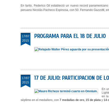
En tanto, Federico Gil estableció un nuevo record panamericano 
peruano Nicolás Pacheco Espinosa, con 50. Fernando Gazzotti, en t
PROGRAMA PARA EL 18 DE JULIO
17/07
2015
17 DE JULIO: PARTICIPACION DE 
17/07
2015
En un
Light
en la
séptimo en el medallero, con
7 medallas de oro
,
15 de plata
y
14 