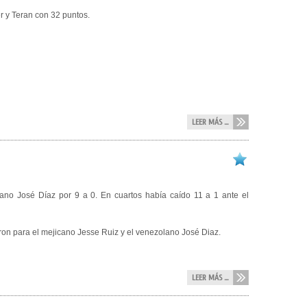
r y Teran con 32 puntos.
LEER MÁS ...
lano José Díaz por 9 a 0. En cuartos había caído 11 a 1 ante el
ron para el mejicano Jesse Ruiz y el venezolano José Diaz.
LEER MÁS ...