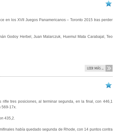
once en los XVII Juegos Panamericanos – Toronto 2015 tras perder
 Román Godoy Herbel, Juan Malarczuk, Huemul Mata Carabajal, Teo
LEER MÁS ...
ifle tres posiciones, al terminar segunda, en la final, con 446,1
n 569-17x.
on 435,2.
 semifinales había quedado segunda de Rhode, con 14 puntos contra