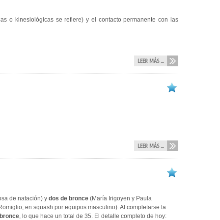
cas o kinesiológicas se refiere) y el contacto permanente con las
LEER MÁS ...
LEER MÁS ...
osa de natación
) y
dos de bronce
(
María Irigoyen y Paula
omiglio, en squash por equipos masculino). Al completarse la
 bronce
, lo que hace un total de 35. El detalle completo de hoy: