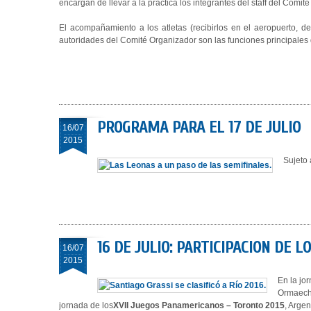
encargan de llevar a la práctica los integrantes del staff del Comit
El acompañamiento a los atletas (recibirlos en el aeropuerto, de
autoridades del Comité Organizador son las funciones principales q
PROGRAMA PARA EL 17 DE JULIO
16/07
2015
Sujeto 
16 DE JULIO: PARTICIPACION DE 
16/07
2015
En la jo
Ormaeche
jornada de los
XVII Juegos Panamericanos – Toronto 2015
, Arge