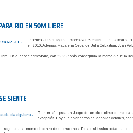
PARA RIO EN 50M LIBRE
Federico Grabich logró la marca A en 50m libre que lo clasifica 
en 2016. Además, Macarena Ceballos, Julia Sebastian, Juan Pabl
bre. En el heat clasificatorio, con 22.25 había conseguido la marca A que lo l
SE SIENTE
Toda misión para un Juego de un ciclo olímpico implica u
excepción. Hay que estar detrás de todos los detalles, po
ón argentina se montó el centro de operaciones. Desde allí salen todas las in