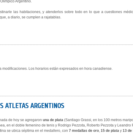
é Olímpico Argentino.
stinarle las habitaciones, y atenderlos sobre todo en lo que a cuestiones médi
ue, a diario, se cumplen a rajatablas.
a modificaciones. Los horarios están expresados en hora canadiense.
LOS ATLETAS ARGENTINOS
rnada de hoy se agregaron
una de plata
(
Santiago Grassi, en los 100 metros marip
a, en el doble femenino de tenis y
Rodrigo Pezzota, Roberto Pezzota y Leandro R
ntina se ubica séptima en el medallero, con
7 medallas de oro
,
15 de plata
y
13 de