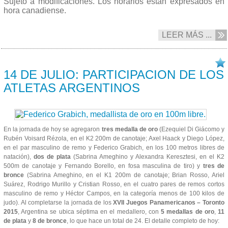
Sujeto a modificaciones. Los horarios están expresados en
hora canadiense.
LEER MÁS ...
14/07 2015
14 DE JULIO: PARTICIPACION DE LOS
ATLETAS ARGENTINOS
En la jornada de hoy se agregaron
tres medalla de oro
(Ezequiel Di Giácomo y
Rubén Voisard Rézola, en el K2 200m de canotaje; Axel Haack y Diego López,
en el par masculino de remo y Federico Grabich, en los 100 metros libres de
natación),
dos de plata
(Sabrina Ameghino y Alexandra Keresztesi, en el K2
500m de canotaje y Fernando Borello, en fosa masculina de tiro) y
tres de
bronce
(Sabrina Ameghino, en el K1 200m de canotaje; Brian Rosso, Ariel
Suárez, Rodrigo Murillo y Cristian Rosso, en el cuatro pares de remos cortos
masculino de remo y Héctor Campos, en la categoría menos de 100 kilos de
judo). Al completarse la jornada de los
XVII Juegos Panamericanos – Toronto
2015
, Argentina se ubica séptima en el medallero, con
5 medallas de oro
,
11
de plata
y
8 de bronce
, lo que hace un total de 24. El detalle completo de hoy: