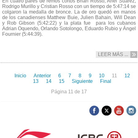
En cuatro pares de remos cortos Brian Rosso, Ariel Suárez,
Rodrigo Murillo y Cristian Rosso con un tiempo de 5:47:14 se
colgaron la medalla de bronce. La de oro quedó en manos
de los canadienses Matthew Buie, Julien Bahain, Will Dean
y Rob Gibson (5:42:22) y la plata fue para los cubanos
Adrian Oquendo, Orlando Sotolongo, Eduardo Rubio y Ángel
Fournier (5:44:39).
LEER MÁS ...
Inicio
Anterior
6
7
8
9
10
11
12
13
14
15
Siguiente
Final
Página 11 de 17