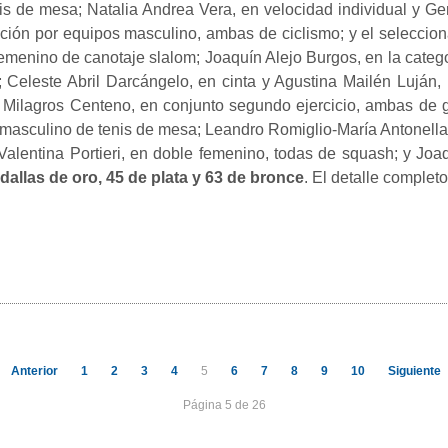
nis de mesa; Natalia Andrea Vera, en velocidad individual y 
ión por equipos masculino, ambas de ciclismo; y el selecci
menino de canotaje slalom; Joaquín Alejo Burgos, en la categor
; Celeste Abril Darcángelo, en cinta y Agustina Mailén Luján,
 Milagros Centeno, en conjunto segundo ejercicio, ambas de 
es masculino de tenis de mesa; Leandro Romiglio-María Antonell
Valentina Portieri, en doble femenino, todas de squash; y Joa
dallas de oro, 45 de plata y 63 de bronce
. El detalle complet
Anterior
1
2
3
4
5
6
7
8
9
10
Siguiente
Página 5 de 26