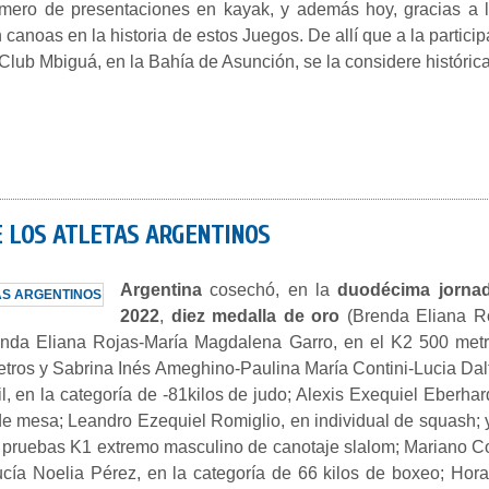
úmero de presentaciones en kayak, y además hoy, gracias a 
 canoas en la historia de estos Juegos. De allí que a la parti
Club Mbiguá, en la Bahía de Asunción, se la considere histórica
DE LOS ATLETAS ARGENTINOS
Argentina
cosechó, en la
duodécima jornad
2022
,
diez medalla de oro
(Brenda Eliana Ro
nda Eliana Rojas-María Magdalena Garro, en el K2 500 metro
ros y Sabrina Inés Ameghino-Paulina María Contini-Lucia Dalt
, en la categoría de -81kilos de judo; Alexis Exequiel Eberhardt
de mesa; Leandro Ezequiel Romiglio, en individual de squash; 
 pruebas K1 extremo masculino de canotaje slalom; Mariano Coto
cía Noelia Pérez, en la categoría de 66 kilos de boxeo; Hora