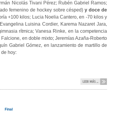
Germán Nicolás Tivani Pérez; Rubén Gabriel Ramos;
onado femenino de hockey sobre césped)
y doce de
ía +100 kilos; Lucia Noelia Cantero, en -70 kilos y
 Evangelina Luisina Cordier, Karema Nazaret Jara,
gimnasia rítmica; Vanesa Rinke, en la competencia
a Falcione, en doble mixto; Jeremías Azaña-Roberto
quín Gabriel Gómez, en lanzamiento de martillo de
o de hoy:
LEER MÁS ...
Final