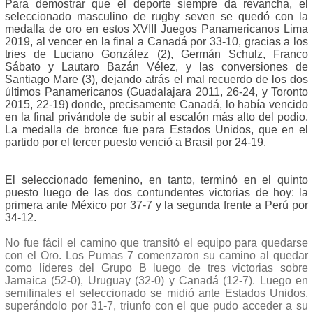
Para demostrar que el deporte siempre da revancha, el
seleccionado masculino de rugby seven se quedó con la
medalla de oro en estos XVIII Juegos Panamericanos Lima
2019, al vencer en la final a Canadá por 33-10, gracias a los
tries de Luciano González (2), Germán Schulz, Franco
Sábato y Lautaro Bazán Vélez, y las conversiones de
Santiago Mare (3), dejando atrás el mal recuerdo de los dos
últimos Panamericanos (Guadalajara 2011, 26-24, y Toronto
2015, 22-19) donde, precisamente Canadá, lo había vencido
en la final privándole de subir al escalón más alto del podio.
La medalla de bronce fue para Estados Unidos, que en el
partido por el tercer puesto venció a Brasil por 24-19.
El seleccionado femenino, en tanto, terminó en el quinto
puesto luego de las dos contundentes victorias de hoy: la
primera ante México por 37-7 y la segunda frente a Perú por
34-12.
No fue fácil el camino que transitó el equipo para quedarse
con el Oro. Los Pumas 7 comenzaron su camino al quedar
como líderes del Grupo B luego de tres victorias sobre
Jamaica (52-0), Uruguay (32-0) y Canadá (12-7). Luego en
semifinales el seleccionado se midió ante Estados Unidos,
superándolo por 31-7, triunfo con el que pudo acceder a su