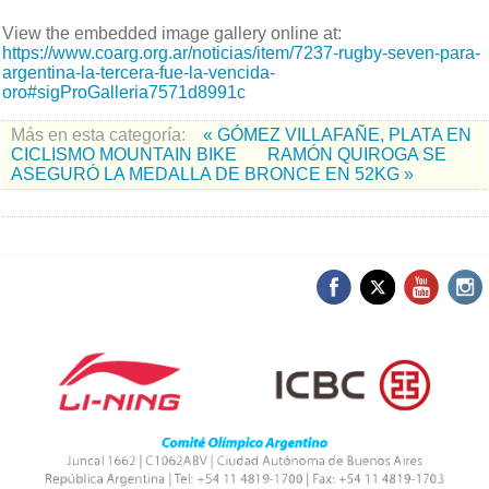
View the embedded image gallery online at:
https://www.coarg.org.ar/noticias/item/7237-rugby-seven-para-
argentina-la-tercera-fue-la-vencida-
oro#sigProGalleria7571d8991c
Más en esta categoría:
« GÓMEZ VILLAFAÑE, PLATA EN
CICLISMO MOUNTAIN BIKE
RAMÓN QUIROGA SE
ASEGURÓ LA MEDALLA DE BRONCE EN 52KG »