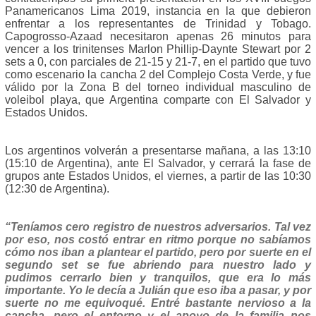
Panamericanos Lima 2019, instancia en la que debieron
enfrentar a los representantes de Trinidad y Tobago.
Capogrosso-Azaad necesitaron apenas 26 minutos para
vencer a los trinitenses Marlon Phillip-Daynte Stewart por 2
sets a 0, con parciales de 21-15 y 21-7, en el partido que tuvo
como escenario la cancha 2 del Complejo Costa Verde, y fue
válido por la Zona B del torneo individual masculino de
voleibol playa, que Argentina comparte con El Salvador y
Estados Unidos.
Los argentinos volverán a presentarse mañana, a las 13:10
(15:10 de Argentina), ante El Salvador, y cerrará la fase de
grupos ante Estados Unidos, el viernes, a partir de las 10:30
(12:30 de Argentina).
“Teníamos cero registro de nuestros adversarios. Tal vez
por eso, nos costó entrar en ritmo porque no sabíamos
cómo nos iban a plantear el partido, pero por suerte en el
segundo set se fue abriendo para nuestro lado y
pudimos cerrarlo bien y tranquilos, que era lo más
importante. Yo le decía a Julián que eso iba a pasar, y por
suerte no me equivoqué. Entré bastante nervioso a la
cancha, pero el entorno y el apoyo de la familia nos