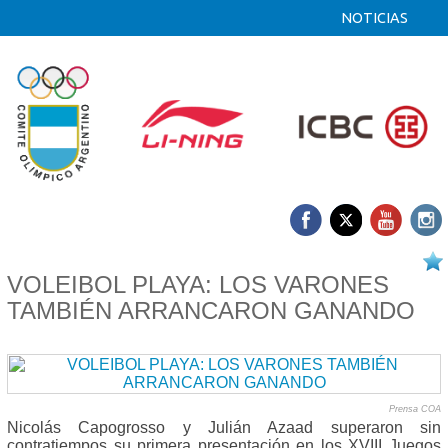
NOTICIAS
24/07 2019
VOLEIBOL PLAYA: LOS VARONES
TAMBIÉN ARRANCARON GANANDO
Prensa COA
Nicolás Capogrosso y Julián Azaad superaron sin
contratiempos su primera presentación en los XVIII Juegos