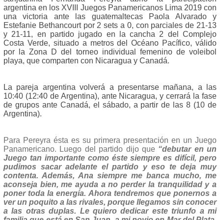
argentina en los XVIII Juegos Panamericanos Lima 2019 con
una victoria ante las guatemaltecas Paola Alvarado y
Estefanie Bethancourt por 2 sets a 0, con parciales de 21-13
y 21-11, en partido jugado en la cancha 2 del Complejo
Costa Verde, situado a metros del Océano Pacífico, válido
por la Zona D del torneo individual femenino de voleibol
playa, que comparten con Nicaragua y Canadá.
La pareja argentina volverá a presentarse mañana, a las
10:40 (12:40 de Argentina), ante Nicaragua, y cerrará la fase
de grupos ante Canadá, el sábado, a partir de las 8 (10 de
Argentina).
Para Pereyra ésta es su primera presentación en un Juego
Panamericano. Luego del partido dijo que
“debutar en un
Juego tan importante como éste siempre es difícil, pero
pudimos sacar adelante el partido y eso te deja muy
contenta. Además, Ana siempre me banca mucho, me
aconseja bien, me ayuda a no perder la tranquilidad y a
poner toda la energía. Ahora tendremos que ponernos a
ver un poquito a las rivales, porque llegamos sin conocer
a las otras duplas. Le quiero dedicar este triunfo a mi
familia que está en San Juan, a mi novio en Mar del Plata,