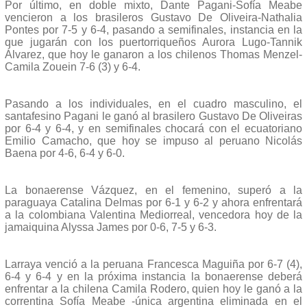
Por último, en doble mixto, Dante Pagani-Sofía Meabe
vencieron a los brasileros Gustavo De Oliveira-Nathalia
Pontes por 7-5 y 6-4, pasando a semifinales, instancia en la
que jugarán con los puertorriqueños Aurora Lugo-Tannik
Álvarez, que hoy le ganaron a los chilenos Thomas Menzel-
Camila Zouein 7-6 (3) y 6-4.
Pasando a los individuales, en el cuadro masculino, el
santafesino Pagani le ganó al brasilero Gustavo De Oliveiras
por 6-4 y 6-4, y en semifinales chocará con el ecuatoriano
Emilio Camacho, que hoy se impuso al peruano Nicolás
Baena por 4-6, 6-4 y 6-0.
La bonaerense Vázquez, en el femenino, superó a la
paraguaya Catalina Delmas por 6-1 y 6-2 y ahora enfrentará
a la colombiana Valentina Mediorreal, vencedora hoy de la
jamaiquina Alyssa James por 0-6, 7-5 y 6-3.
Larraya venció a la peruana Francesca Maguiña por 6-7 (4),
6-4 y 6-4 y en la próxima instancia la bonaerense deberá
enfrentar a la chilena Camila Rodero, quien hoy le ganó a la
correntina Sofía Meabe -única argentina eliminada en el