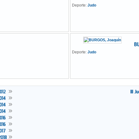
Deporte:
Judo
BU
Deporte:
Judo
2012
III 
2014
2014
2014
2016
2016
2017
2018