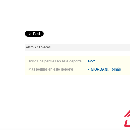
Visto
741
veces
Todos los perfiles en este deporte
Golf
Más perfiles en este deporte
« GIORDANI, Tomás