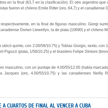
os en la final (63,7 en la clasificación). El otro argentino que
stas fueron el chileno Emile Ritter (oro, 64,7) y el canadiense 
o, respectivamente, en la final de figuras masculino. Giorgi s
l canadiense Dorien Llewellyn, la de plata (10690) y el chileno 
e ubicó quinto, con 2.00/58/10.75) y Tobías Giorgis, sexto, con
 Pigozzi (plata, 1/58/10.25) y el brasilero Felipe SImioni (bron
alom masculino, con un puntaje de 4.00/55/12.00 (había marcado 
a Jacques (oro, 4.00/55/10.75) y las canadienses Neilly Ro
 A CUARTOS DE FINAL AL VENCER A CUBA