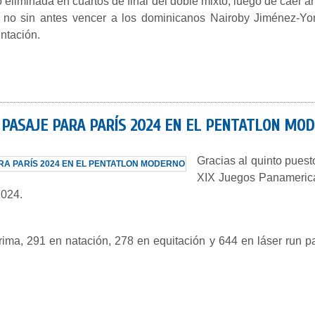
ó eliminada en cuartos de final del doble mixto, luego de caer 
 no sin antes vencer a los dominicanos Nairoby Jiménez-Yon
ntación.
 PASAJE PARA PARÍS 2024 EN EL PENTATLON MO
Gracias al quinto puest
XIX Juegos Panamerica
2024.
ima, 291 en natación, 278 en equitación y 644 en láser run p