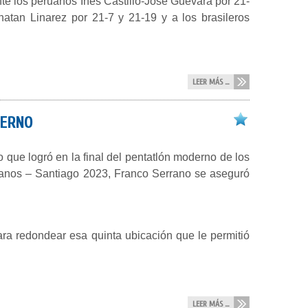
ante los peruanos Inés Castillo-José Guevara por 21-
atan Linarez por 21-7 y 21-19 y a los brasileros
LEER MÁS ...
DERNO
o que logró en la final del pentatlón moderno de los
nos – Santiago 2023, Franco Serrano se aseguró
ara redondear esa quinta ubicación que le permitió
LEER MÁS ...