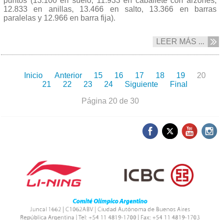
puntos (13.100 en suelo, 11.933 en caballete con arzones,
12.833 en anillas, 13.466 en salto, 13.366 en barras
paralelas y 12.966 en barra fija).
LEER MÁS ...
Inicio
Anterior
15
16
17
18
19
20
21
22
23
24
Siguiente
Final
Página 20 de 30