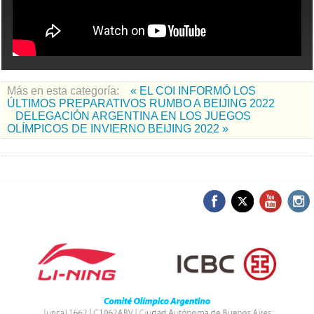
Más en esta categoría:
« EL COI INFORMÓ LOS
ÚLTIMOS PREPARATIVOS RUMBO A BEIJING 2022
DELEGACIÓN ARGENTINA EN LOS JUEGOS
OLÍMPICOS DE INVIERNO BEIJING 2022 »