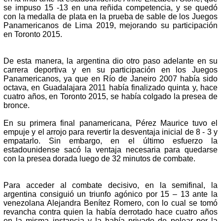
se impuso 15 -13 en una reñida competencia, y se quedó
con la medalla de plata en la prueba de sable de los Juegos
Panamericanos de Lima 2019, mejorando su participación
en Toronto 2015.
De esta manera, la argentina dio otro paso adelante en su
carrera deportiva y en su participación en los Juegos
Panamericanos, ya que en Río de Janeiro 2007 había sido
octava, en Guadalajara 2011 había finalizado quinta y, hace
cuatro años, en Toronto 2015, se había colgado la presea de
bronce.
En su primera final panamericana, Pérez Maurice tuvo el
empuje y el arrojo para revertir la desventaja inicial de 8 - 3 y
empatarlo. Sin embargo, en el último esfuerzo la
estadounidense sacó la ventaja necesaria para quedarse
con la presea dorada luego de 32 minutos de combate.
Para acceder al combate decisivo, en la semifinal, la
argentina consiguió un triunfo agónico por 15 – 13 ante la
venezolana Alejandra Benítez Romero, con lo cual se tomó
revancha contra quien la había derrotado hace cuatro años
en la misma instancia y la había privado de pelear por la