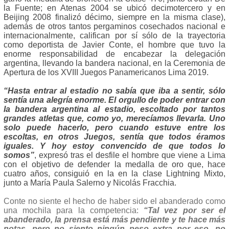
la Fuente; en Atenas 2004 se ubicó decimotercero y en
Beijing 2008 finalizó décimo, siempre en la misma clase),
además de otros tantos pergaminos cosechados nacional e
internacionalmente, califican por sí sólo de la trayectoria
como deportista de Javier Conte, el hombre que tuvo la
enorme responsabilidad de encabezar la delegación
argentina, llevando la bandera nacional, en la Ceremonia de
Apertura de los XVIII Juegos Panamericanos Lima 2019.
“Hasta entrar al estadio no sabía que iba a sentir, sólo
sentía una alegría enorme. El orgullo de poder entrar con
la bandera argentina al estadio, escoltado por tantos
grandes atletas que, como yo, merecíamos llevarla. Uno
solo puede hacerlo, pero cuando estuve entre los
escoltas, en otros Juegos, sentía que todos éramos
iguales. Y hoy estoy convencido de que todos lo
somos”
, expresó tras el desfile el hombre que viene a Lima
con el objetivo de defender la medalla de oro que, hace
cuatro años, consiguió en la en la clase Lightning Mixto,
junto a María Paula Salerno y Nicolás Fracchia.
Conte no siente el hecho de haber sido el abanderado como
una mochila para la competencia:
“Tal vez por ser el
abanderado, la prensa está más pendiente y te hace más
notas, pero no siento ningún peso extra por eso, no