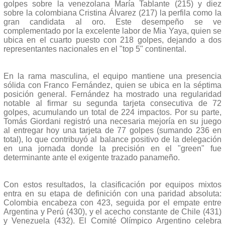
golpes sobre la venezolana María Tablante (215) y diez
sobre la colombiana Cristina Álvarez (217) la perfila como la
gran candidata al oro. Este desempeño se ve
complementado por la excelente labor de Mia Yaya, quien se
ubica en el cuarto puesto con 218 golpes, dejando a dos
representantes nacionales en el "top 5" continental.
En la rama masculina, el equipo mantiene una presencia
sólida con Franco Fernández, quien se ubica en la séptima
posición general. Fernández ha mostrado una regularidad
notable al firmar su segunda tarjeta consecutiva de 72
golpes, acumulando un total de 224 impactos. Por su parte,
Tomás Giordani registró una necesaria mejoría en su juego
al entregar hoy una tarjeta de 77 golpes (sumando 236 en
total), lo que contribuyó al balance positivo de la delegación
en una jornada donde la precisión en el "green" fue
determinante ante el exigente trazado panameño.
Con estos resultados, la clasificación por equipos mixtos
entra en su etapa de definición con una paridad absoluta:
Colombia encabeza con 423, seguida por el empate entre
Argentina y Perú (430), y el acecho constante de Chile (431)
y Venezuela (432). El Comité Olímpico Argentino celebra