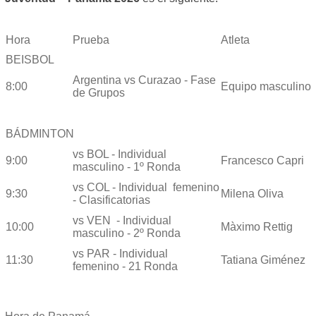
Hora
Prueba
Atleta
BEISBOL
Argentina vs Curazao - Fase
8:00
Equipo masculino
de Grupos
BÁDMINTON
vs BOL - Individual
9:00
Francesco Capri
masculino - 1º Ronda
vs COL - Individual femenino
9:30
Milena Oliva
- Clasificatorias
vs VEN - Individual
10:00
Màximo Rettig
masculino - 2º Ronda
vs PAR - Individual
11:30
Tatiana Giménez
femenino - 21 Ronda