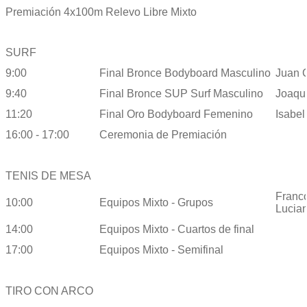
Premiación 4x100m Relevo Libre Mixto
SURF
9:00
Final Bronce Bodyboard Masculino
Juan C
9:40
Final Bronce SUP Surf Masculino
Joaqu
11:20
Final Oro Bodyboard Femenino
Isabe
16:00 - 17:00
Ceremonia de Premiación
TENIS DE MESA
Franco
10:00
Equipos Mixto - Grupos
Lucian
14:00
Equipos Mixto - Cuartos de final
17:00
Equipos Mixto - Semifinal
TIRO CON ARCO