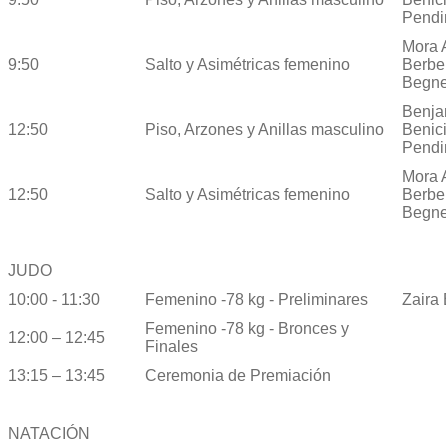
Pendin
Mora A
9:50
Salto y Asimétricas femenino
Berbel
Begne
Benja
12:50
Piso, Arzones y Anillas masculino
Benici
Pendin
Mora A
12:50
Salto y Asimétricas femenino
Berbel
Begne
JUDO
10:00 - 11:30
Femenino -78 kg - Preliminares
Zaira
Femenino -78 kg - Bronces y
12:00 – 12:45
Finales
13:15 – 13:45
Ceremonia de Premiación
NATACIÓN