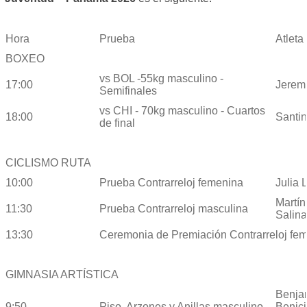
Hora
Prueba
Atle
BOXEO
vs BOL -55kg masculino -
17:00
Jeremí
Semifinales
vs CHI - 70kg masculino - Cuartos
18:00
Santino
de final
CICLISMO RUTA
10:00
Prueba Contrarreloj femenina
Julia 
Martín
11:30
Prueba Contrarreloj masculina
Salin
13:30
Ceremonia de Premiación Contrarreloj fe
GIMNASIA ARTÍSTICA
Benja
9:50
Piso, Arzones y Anillas masculino
Benici