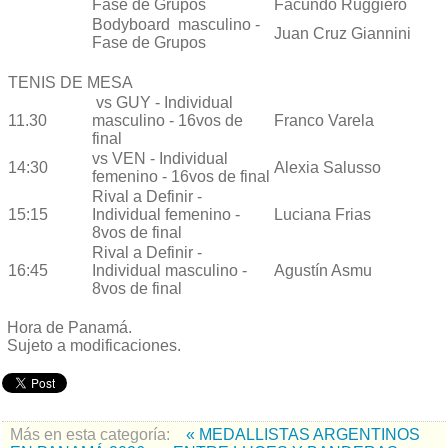
Fase de Grupos
Facundo Ruggiero
Bodyboard masculino -
Juan Cruz Giannini
Fase de Grupos
TENIS DE MESA
vs GUY - Individual
11.30
masculino - 16vos de
Franco Varela
final
vs VEN - Individual
14:30
Alexia Salusso
femenino - 16vos de final
Rival a Definir -
15:15
Individual femenino -
Luciana Frias
8vos de final
Rival a Definir -
16:45
Individual masculino -
Agustín Asmu
8vos de final
Hora de Panamá.
Sujeto a modificaciones.
Más en esta categoría:
« MEDALLISTAS ARGENTINOS