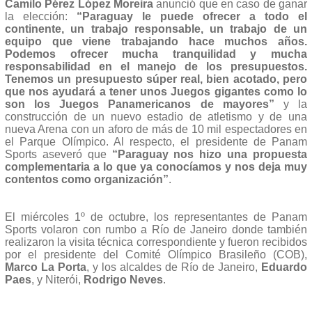
Camilo Pérez López Moreira
anunció que en caso de ganar
la elección:
“Paraguay le puede ofrecer a todo el
continente, un trabajo responsable, un trabajo de un
equipo que viene trabajando hace muchos años.
Podemos ofrecer mucha tranquilidad y mucha
responsabilidad en el manejo de los presupuestos.
Tenemos un presupuesto súper real, bien acotado, pero
que nos ayudará a tener unos Juegos gigantes como lo
son los Juegos Panamericanos de mayores”
y la
construcción de un nuevo estadio de atletismo y de una
nueva Arena con un aforo de más de 10 mil espectadores en
el Parque Olímpico. Al respecto, el presidente de Panam
Sports aseveró que
“Paraguay nos hizo una propuesta
complementaria a lo que ya conocíamos y nos deja muy
contentos como organización”
.
El miércoles 1º de octubre, los representantes de Panam
Sports volaron con rumbo a Río de Janeiro donde también
realizaron la visita técnica correspondiente y fueron recibidos
por el presidente del Comité Olímpico Brasileño (COB),
Marco La Porta
, y los alcaldes de Río de Janeiro,
Eduardo
Paes
, y Niterói,
Rodrigo Neves
.