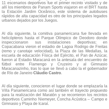
11 escenarios deportivos fue el primer recinto visitado y de
allí los miembros de Panam Sports viajaron en el BRT hasta
la Estación Jardim Oceânico, este sistema de autobuses
rápidos de alta capacidad es otro de los principales legados
urbanos dejados por los Juegos.
Al día siguiente, la comitiva panamericana fue llevada en
helicópteros hasta el Parque Olímpico de Deodoro donde
inspeccionaron sus instalaciones deportivas; en
Copacabana vieron el estadio de Lagoa Rodrigo de Freitas
(remo y canotaje velocidad), la Plaza de las Medallas, la
escuela de educación Física del Ejército, el Pan de Azúcar,
fueron al Estadio Maracaná en la antesala del encuentro de
fútbol entre Flamengo y Cruzeiro y al Gimnasio
Maracanazinho, tras lo que se llevó a cabo la el gobernador
de Río de Janeiro
Cláudio Castro
.
Al día siguiente, conocieron el lugar donde se emplazaría la
Villa Panamericana como así también el trayecto propuesto
para la realización del Maratón y se recorrieron los recintos
deportivos Caminho Niemeyer, Concha Acústica – Campo e
Gimnasio y Playa de Icaraí.