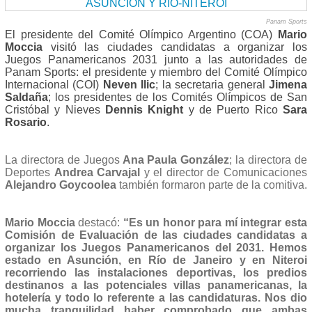
Panam Sports
El presidente del Comité Olímpico Argentino (COA)
Mario
Moccia
visitó las ciudades candidatas a organizar los
Juegos Panamericanos 2031 junto a las autoridades de
Panam Sports: el presidente y miembro del Comité Olímpico
Internacional (COI)
Neven Ilic
; la secretaria general
Jimena
Saldaña
; los presidentes de los Comités Olímpicos de San
Cristóbal y Nieves
Dennis Knight
y de Puerto Rico
Sara
Rosario
.
La directora de Juegos
Ana Paula González
; la directora de
Deportes
Andrea Carvajal
y el director de Comunicaciones
Alejandro Goycoolea
también formaron parte de la comitiva.
Mario Moccia
destacó:
“Es un honor para mí integrar esta
Comisión de Evaluación de las ciudades candidatas a
organizar los Juegos Panamericanos del 2031. Hemos
estado en Asunción, en Río de Janeiro y en Niteroi
recorriendo las instalaciones deportivas, los predios
destinanos a las potenciales villas panamericanas, la
hotelería y todo lo referente a las candidaturas. Nos dio
mucha tranquilidad haber comprobado que ambas