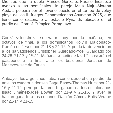
Mientras que la dupla Marcos González-Fausto Inostroza
avanzó a las semifinales, la pareja Maia Najul-Morena
Abdala peleará por el noveno puesto en el torneo de vóley
playa de los II Juegos Panamericanos Asunción 2025, que
tiene como escenario al estadio Pynandi, ubicado en el
predio del Comité Olímpico Paraguayo.
González-Inostroza superaron hoy por la mañana, en
octavos de final, a los dominicanos Rolvin Maldonado-
Ramón de Jesús por 21-18 y 21-15. Y por la tarde vencieron
a los salvadoreños Cristopher Guardado-Yoel Guardado por
24-26, 21-13 y 15-11. Mañana, a partir de las 17, buscarán el
pasaporte a la final ante los brasileros Jonathan de
Menezes-Isac de Farías.
Anteayer, los argentinos habían comenzado el día perdiendo
ante los estadounidenses Gage Basey-Thomas Hurst por 21-
16 y 21-12, pero por la tarde le ganaron a los ecuatorianos
Isaac Jiménez-José Bowen por 21-9 y 21-16. Y ayer, le
habían ganado a los cubanos Damián Gómez-Eblis Verane
por 21-14 y 21-15.