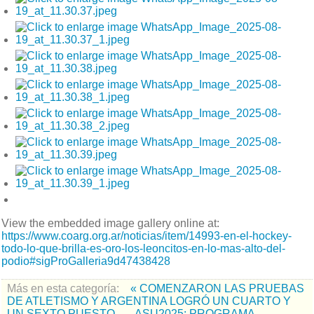
View the embedded image gallery online at:
https://www.coarg.org.ar/noticias/item/14993-en-el-hockey-
todo-lo-que-brilla-es-oro-los-leoncitos-en-lo-mas-alto-del-
podio#sigProGalleria9d47438428
Más en esta categoría:
« COMENZARON LAS PRUEBAS
DE ATLETISMO Y ARGENTINA LOGRÓ UN CUARTO Y
UN SEXTO PUESTO
ASU2025: PROGRAMA