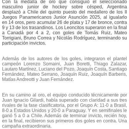
Con la medalla de oro que consiguió el seleccionado
masculino junior de hockey sobre césped, Argentina
desplazó a Chile del quinto puesto del medallero de los II
Juegos Panamericanos Junior Asunción 2025, al igualarlo
en 14 oros, pero acumular 26 de plata y 17 de bronce, contra
9 y 13 de los trasandinos. Los Leoncitos superaron en la final
a Canadá por 4 a 2, con goles de Tomás Ruiz, Mateo
Torrigiani, Bruno Correa y Nicolás Rodríguez, terminando su
participación invictos.
Además de los autores de los goles, integraron el plantel
campeón Lorenzo Somaini, Juan Boretti, Thiago Zalazar,
Lautaro Martínez, Luciano del Pozo, Joaquín Costa, Santiago
Fernández, Mateo Serrano, Joaquín Ruiz, Joaquín Barberis,
Matías Andreotti y Juan Fernández.
En su camino al oro, el equipo conducido técnicamente por
Juan Ignacio Gilardi, había superado con claridad a sus tres
rivales de la fase clasificatoria, por el Grupo A: 11-0 a Brasil,
8-0 a Estados Unidos y 20-0 a Paraguay. Y en semifinales le
ganó 5 a 0 a Chile. Además de terminar invicto, recién hoy,
en la final, recibieron sus primeros dos goles en contra. Una
campaña extraordinaria.