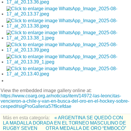
View the embedded image gallery online at:
https://www.coarg.org.ar/noticias/item/14972-las-leoncitas-
vencieron-a-chile-y-van-en-busca-del-oro-en-el-hockey-sobre-
cesped#sigProGalleria57f9cefdae
Más en esta categoría:
« ARGENTINA SE QUEDÓ CON
LA MADALLA DORADA EN EL TORNEO MASCULINO DE
RUGBY SEVEN
OTRA MEDALLA DE ORO “EMBOCÓ”