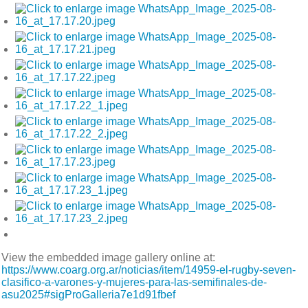
View the embedded image gallery online at:
https://www.coarg.org.ar/noticias/item/14959-el-rugby-seven-
clasifico-a-varones-y-mujeres-para-las-semifinales-de-
asu2025#sigProGalleria7e1d91fbef