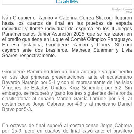
Buelga - Prensa
COA
Iván Groupierre Ramiro y Caterina Correa Sticconi llegaron
hasta los cuartos de final en las pruebas de espada
individual y florete individual de esgrima en los II Juegos
Panamericanos Junior Asunción 2025, que se realizaron en
el predio que tiene en Luque el Comité Olímpico Paraguayo.
En esa instancia, Groupierre Ramiro y Correa Sticconi
cayeron ante dos brasileros, Matheus Stuermer y Livia
Soares, respectivamente.
Groupierre Ramiro no tuvo un buen arranque ya que perdió
en sus dos primeras presentaciones: ante el ecuatoriano
Bayardo Naranjo por 5-1 y con el representante de las Islas
Vírgenes de Estados Unidos, Kruz Schembri, por 5-2. Sin
embargo, se recuperó y ganó los tres siguientes de la ronda
clasificatoria: al cubano Marlon García Larrude por 5-4, al
costarricense Jorge Cabrera por 4-3 y al mexicano Daniel
Bravo por 5-3.
En octavos de final superó al costarricense Jorge Cabrera
por 15-9, pero en cuartos de final cayó ante el brasilero