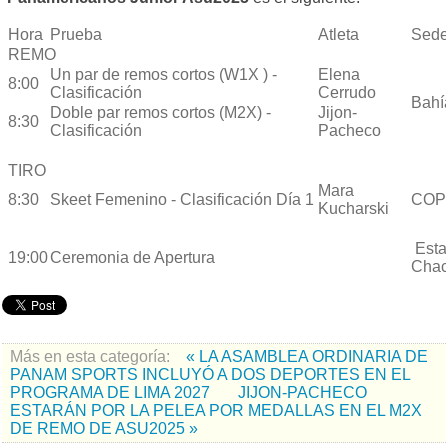
Hora
Prueba
Atleta
Sed
REMO
Un par de remos cortos (W1X ) -
Elena
8:00
Clasificación
Cerrudo
Bahí
Doble par remos cortos (M2X) -
Jijon-
8:30
Clasificación
Pacheco
TIRO
Mara
8:30
Skeet Femenino - Clasificación Día 1
COP
Kucharski
Esta
19:00
Ceremonia de Apertura
Cha
Más en esta categoría:
« LA ASAMBLEA ORDINARIA DE
PANAM SPORTS INCLUYÓ A DOS DEPORTES EN EL
PROGRAMA DE LIMA 2027
JIJON-PACHECO
ESTARÁN POR LA PELEA POR MEDALLAS EN EL M2X
DE REMO DE ASU2025 »