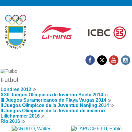
Futbol
Londres 2012
XXII Juegos Olímpicos de Invierno Sochi 2014
III Juegos Suramericanos de Playa Vargas 2014
II Juegos Olímpicos de la Juventud Nanjing 2014
II Juegos Olímpicos de la Juventud de invierno
Lillehammer 2016
Rio 2016