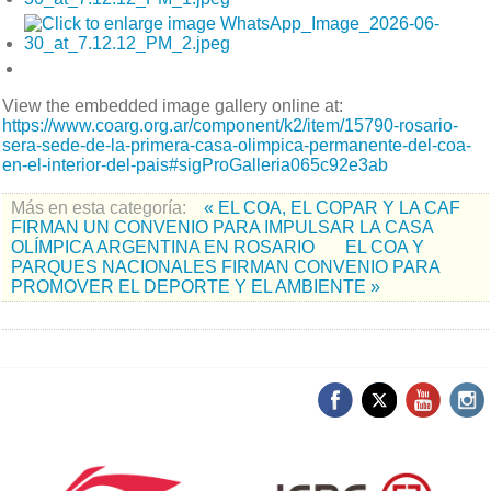
View the embedded image gallery online at:
https://www.coarg.org.ar/component/k2/item/15790-rosario-
sera-sede-de-la-primera-casa-olimpica-permanente-del-coa-
en-el-interior-del-pais#sigProGalleria065c92e3ab
Más en esta categoría:
« EL COA, EL COPAR Y LA CAF
FIRMAN UN CONVENIO PARA IMPULSAR LA CASA
OLÍMPICA ARGENTINA EN ROSARIO
EL COA Y
PARQUES NACIONALES FIRMAN CONVENIO PARA
PROMOVER EL DEPORTE Y EL AMBIENTE »