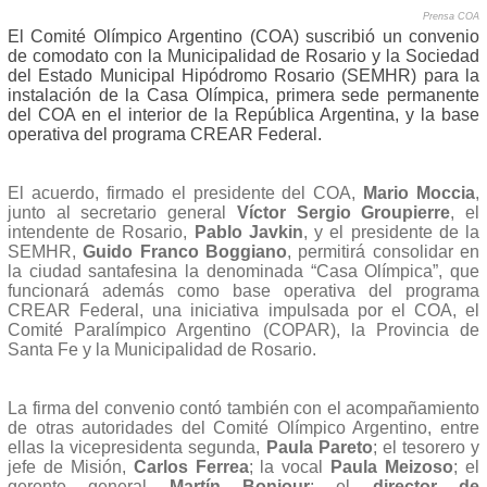
Prensa COA
El Comité Olímpico Argentino (COA) suscribió un convenio
de comodato con la Municipalidad de Rosario y la Sociedad
del Estado Municipal Hipódromo Rosario (SEMHR) para la
instalación de la Casa Olímpica, primera sede permanente
del COA en el interior de la República Argentina, y la base
operativa del programa CREAR Federal.
El acuerdo, firmado el presidente del COA,
Mario Moccia
,
junto al secretario general
Víctor Sergio Groupierre
, el
intendente de Rosario,
Pablo Javkin
, y el presidente de la
SEMHR,
Guido Franco Boggiano
, permitirá consolidar en
la ciudad santafesina la denominada “Casa Olímpica”, que
funcionará además como base operativa del programa
CREAR Federal, una iniciativa impulsada por el COA, el
Comité Paralímpico Argentino (COPAR), la Provincia de
Santa Fe y la Municipalidad de Rosario.
La firma del convenio contó también con el acompañamiento
de otras autoridades del Comité Olímpico Argentino, entre
ellas la vicepresidenta segunda,
Paula Pareto
; el tesorero y
jefe de Misión,
Carlos Ferrea
; la vocal
Paula Meizoso
; el
gerente general
Martín Bonjour
; el
director de