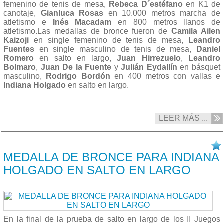
femenino de tenis de mesa,
Rebeca D´estéfano
en K1 de
canotaje,
Gianluca Rosas
en 10.000 metros marcha de
atletismo e
Inés Macadam
en 800 metros llanos de
atletismo.Las medallas de bronce fueron de
Camila Ailen
Kaizoji
en single femenino de tenis de mesa,
Leandro
Fuentes
en single masculino de tenis de mesa,
Daniel
Romero
en salto en largo,
Juan Hirrezuelo
,
Leandro
Bolmaro
,
Juan De la Fuente
y
Julián Eydallín
en básquet
masculino,
Rodrigo Bordón
en 400 metros con vallas e
Indiana Holgado
en salto en largo.
LEER MÁS ...
08/10 2017
MEDALLA DE BRONCE PARA INDIANA
HOLGADO EN SALTO EN LARGO
En la final de la prueba de salto en largo de los II Juegos