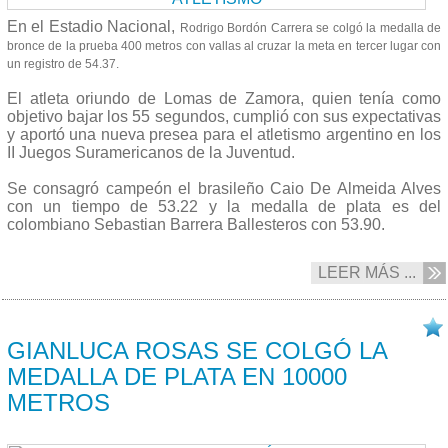
En el Estadio Nacional,
Rodrigo
Bordón Carrera se colgó la medalla de
bronce de l
a prueba 400 metros con vallas
al cruzar la meta en tercer lugar con
un registro de
54.37.
El atleta oriundo de Lomas de Zamora, quien tenía como
objetivo bajar los 55 segundos, cumplió con sus expectativas
y aportó una nueva presea para el atletismo argentino en los
II Juegos Suramericanos de la Juventud.
Se consagró campeón el brasileño
Caio De Almeida Alves
con un tiempo de
53.22 y la medalla de plata es del
colombiano
Sebastian Barrera Ballesteros
con
53.90.
LEER MÁS ...
08/10 2017
GIANLUCA ROSAS SE COLGÓ LA
MEDALLA DE PLATA EN 10000
METROS