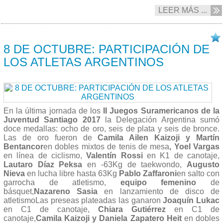
LEER MÁS ...
08/10 2017
8 DE OCTUBRE: PARTICIPACIÓN DE
LOS ATLETAS ARGENTINOS
En la última jornada de los
II Juegos Suramericanos de la
Juventud Santiago 2017
la Delegación Argentina sumó
doce medallas: ocho de oro, seis de plata y seis de bronce.
Las de oro fueron de
Camila Ailen Kaizoji y Martín
Bentancor
en dobles mixtos de tenis de mesa
, Yoel Vargas
en línea de ciclismo,
Valentín Rossi
en K1 de canotaje,
Lautaro Díaz
Peksa
en -63Kg de taekwondo,
Augusto
Nieva
en lucha libre hasta 63Kg
Pablo Zaffaroni
en salto con
garrocha de atletismo,
equipo femenino
de
básquet,
Nazareno Sasia
en lanzamiento de disco de
atletismoLas preseas plateadas las ganaron
Joaquín Lukac
en C1 de canotaje,
Chiara Gutiérrez
en C1 de
canotaje,
Camila Kaizoji y Daniela Zapatero Heit
en dobles