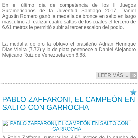
En el último día de competencia de los II Juegos
Suramericanos de la Juventud Santiago 2017, Daniel
Agustín Romero ganó la medalla de bronce en salto en largo
masculino al realizar cuatro saltos de los cuales el tercero de
6.61 metros le permitió subir al tercer escalón del podio.
La medalla de oro la obtuvo el brasileño
Adrian Henrique
Dias Vieira
(
7.72) y la de plata pertenece a
Daniel Alejandro
Mejicano Ruiz
de Venezuela con
6.68.
LEER MÁS ...
08/10 2017
PABLO ZAFFARONI, EL CAMPEÓN EN
SALTO CON GARROCHA
A Pablo Zaffaroni superar los 4.90 metros
de la prueba de