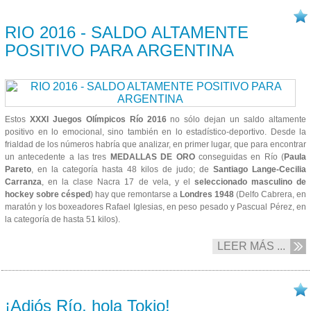
22/08 2016
RIO 2016 - SALDO ALTAMENTE
POSITIVO PARA ARGENTINA
Estos
XXXI Juegos Olímpicos Río 2016
no sólo dejan un saldo altamente
positivo en lo emocional, sino también en lo estadístico-deportivo. Desde la
frialdad de los números habría que analizar, en primer lugar, que para encontrar
un antecedente a las tres
MEDALLAS DE ORO
conseguidas en Río (
Paula
Pareto
, en la categoría hasta 48 kilos de judo; de
Santiago Lange-Cecilia
Carranza
, en la clase Nacra 17 de vela
, y el
seleccionado masculino de
hockey sobre césped
) hay que remontarse a
Londres 1948
(Delfo Cabrera, en
maratón y los boxeadores Rafael Iglesias, en peso pesado y Pascual Pérez, en
la categoría de hasta 51 kilos).
LEER MÁS ...
21/08 2016
¡Adiós Río, hola Tokio!