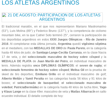
LOS ATLETAS ARGENTINOS
El tradicional maratón, en el que nos representaron Mariano Mastromarino
(53°), Luis Molina (89°) y Federico Bruno (137°), y la competencia de ciclismo
mountain bike, en la que Catriel Soto terminó 25°, cerraron la participación de
los deportistas argentinos en estos
XXXI Juegos Olímpicos - Río de Janeiro
2016
. Al completarse esta última jornada,
Argentina
quedó
vigésimo séptima
en el medallero, con las
MEDALLAS DE ORO
de
Paula Pareto
, en la categoría
hasta 48 kilos de judo; de
Santiago Lange-Cecilia Carranza
, en la clase Nacra
17 de vela, y del
seleccionado masculino de hockey sobre césped
y la
MEDALLA DE PLATA
de
Juan Martín del Potro
, en individual masculino de
tenis. Además registra
once DIPLOMAS OLÍMPICOS
: el
seven de rugby
; el
seleccionado femenino de hockey sobre césped
;
Melisa Gil
en la prueba de
skeet de tiro deportivo;
Emiliano Grillo
en el individual masculino de golf;
Alberto Melián
y
Yamil Peralta
en las categorías hasta 56 kilos y 91 kilos de
boxeo; el
seleccionado de basquetbol
;
el seleccionado masculino de
voleibol
;
Patricia
Bermúdez
en la categoría hasta 48 kilos de lucha libre;
Yago
y Klaus Lange
en la clase 49er. masculino de vela y
Matías Albarracín
en salto
ecuestre individual. El detalle completo de hoy: