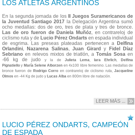
LOS ATLETAS ARGENTINOS
En la segunda jornada de los
II Juegos Suramericanos de
la Juventud Santiago 2017
la Delegación Argentina sumó
ocho medallas: dos de oro, tres de plata y tres de bronce.
Las de oro fueron de
Daniela Muñóz
, en contrareloj de
ciclismo ruta y de
Lucio Pérez Ondarts
en espada individual
de esgrima. Las preseas plateadas pertenecen a
Delfina
Orlandini
,
Nazarena Salinas
,
Juan Girard
y
Fidel Díaz
Sebriano
en relevos mixtos de triatlón, a
Tomás Sosa
en
-66 kg de judo
y la de
Julieta Lema
,
Iara Ehrlich
,
Delfina
Pignatiello
y
María Selene Alborzen
en 4x100 libre femenino
. Las medallas de
bronce fueron de
Rodrigo Corro
en contrareloj de ciclismo ruta,
Jacqueline
Olmos
en -44 Kg de judo y
Lucas Alba
en 800m libre de natación.
LEER MÁS ...
01/10 2017
LUCIO PÉREZ ONDARTS, CAMPEÓN
DE ESPADA