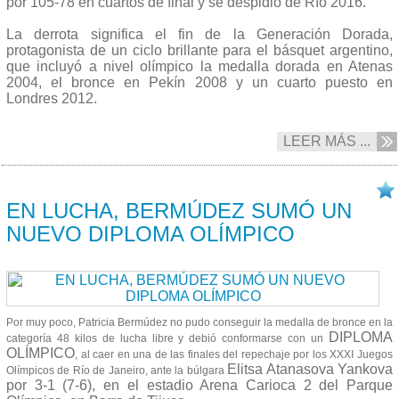
por 105-78 en cuartos de final y se despidió de Río 2016.
La derrota significa el fin de la Generación Dorada,
protagonista de un ciclo brillante para el básquet argentino,
que incluyó a nivel olímpico la medalla dorada en Atenas
2004, el bronce en Pekín 2008 y un cuarto puesto en
Londres 2012.
LEER MÁS ...
17/08 2016
EN LUCHA, BERMÚDEZ SUMÓ UN
NUEVO DIPLOMA OLÍMPICO
Por muy poco, Patricia Bermúdez no pudo conseguir la medalla de bronce en la
DIPLOMA
categoría 48 kilos de lucha libre y debió conformarse con un
OLÍMPICO
, al caer en una de las finales del repechaje por los XXXI Juegos
Elitsa Atanasova Yankova
Olímpicos de Río de Janeiro, ante la búlgara
por 3-1 (7-6), en el estadio Arena Carioca 2 del Parque