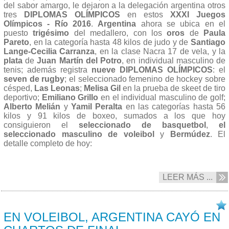
del sabor amargo, le dejaron a la delegación argentina otros
tres
DIPLOMAS OLÍMPICOS
en estos
XXXI Juegos
Olímpicos - Río 2016
.
Argentina
ahora se ubica en el
puesto
trigésimo
del medallero, con los
oros
de
Paula
Pareto
, en la categoría hasta 48 kilos de judo y de
Santiago
Lange-Cecilia Carranza
, en la clase Nacra 17 de vela, y la
plata
de
Juan Martín del Potro
, en individual masculino de
tenis; además registra
nueve DIPLOMAS OLÍMPICOS
: el
seven de rugby
; el seleccionado femenino de hockey sobre
césped,
Las Leonas
;
Melisa Gil
en la prueba de skeet de tiro
deportivo;
Emiliano Grillo
en el individual masculino de golf;
Alberto Melián
y
Yamil Peralta
en las categorías hasta 56
kilos y 91 kilos de boxeo, sumados a los que hoy
consiguieron el
seleccionado de basquetbol
,
el
seleccionado masculino de voleibol
y
Bermúdez
. El
detalle completo de hoy:
LEER MÁS ...
17/08 2016
EN VOLEIBOL, ARGENTINA CAYÓ EN