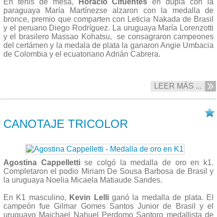
En tenis de mesa,
Horacio Cifuentes
en dupla con la
paraguaya María Martínezse alzaron con la medalla de
bronce, premio que comparten con Leticia Nakada de Brasil
y el peruano Diego Rodríguez. La uruguaya María Lorenzotti
y el brasilero Massao Kohatsu, se consagraron campeones
del certámen y la medala de plata la ganaron Angie Umbacia
de Colombia y el ecuatoriano Adrián Cabrera.
LEER MÁS ...
28/09 2013
CANOTAJE TRICOLOR
Agostina Cappelletti
se colgó la medalla de oro en k1.
Completaron el podio Miriam De Sousa Barbosa de Brasil y
la uruguaya Noelia Micaela Matiaude Sandes.
En K1 masculino,
Kevin Lelli
ganó la medalla de plata. El
campeón fue Gilmar Gomes Santos Junior de Brasil y el
uruguayo Maichael Nahuel Perdomo Santoro medallista de