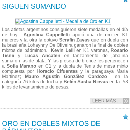
SIGUEN SUMANDO
Los atletas argentinos consiguieron siete medallas en el día
de hoy.
Agostina Cappelletti
apotó una de oro en K1
mujeres y la otra la obtuvo
Serafín Zayas
que en dupla con
la brasileña Lohaynny De Oliveira ganaron la final de dobles
mixtos de bádminton.
Kevin Lelli
en K1 varones,
Rosario
Tisne
y
Lucas
Ancaten
en lanzamiento de jabalina
sumaron las de plata. Y las presea de bronce les pertenecen
a
Sofía
Marano
en C1 y la dupla de Tenis de mesa mixto
compuesta por
Horacio Cifuentes
y la paraguaya María
Martínez;
Mauro Agustín González Cardozo
en la
categoría 76 kilos de lucha y
Belén Sasha Nievas
en la 58
kilos de levantamiento de pesas.
LEER MÁS ...
28/09 2013
ORO EN DOBLES MIXTOS DE