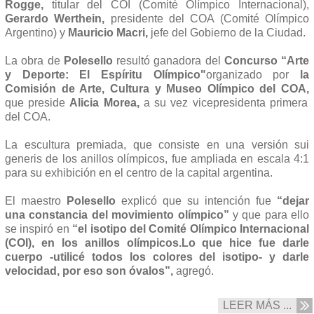
Rogge,
titular del COI (Comité Olímpico Internacional),
Gerardo Werthein,
presidente del COA (Comité Olímpico
Argentino) y
Mauricio Macri,
jefe del Gobierno de la Ciudad.
La obra de
Polesello
resultó ganadora del
Concurso “Arte
y Deporte: El Espíritu Olímpico"
organizado por
la
Comisión de Arte, Cultura y Museo Olímpico del COA,
que preside
Alicia Morea,
a su vez vicepresidenta primera
del COA.
La escultura premiada, que consiste en una versión sui
generis de los anillos olímpicos, fue ampliada en escala 4:1
para su exhibición en el centro de la capital argentina.
El maestro
Polesello
explicó que su intención fue
“dejar
una constancia del movimiento olímpico”
y que para ello
se inspiró en
“el isotipo del Comité Olímpico Internacional
(COI), en los anillos olímpicos.Lo que hice fue darle
cuerpo -utilicé todos los colores del isotipo- y darle
velocidad, por eso son óvalos”,
agregó.
LEER MÁS ...