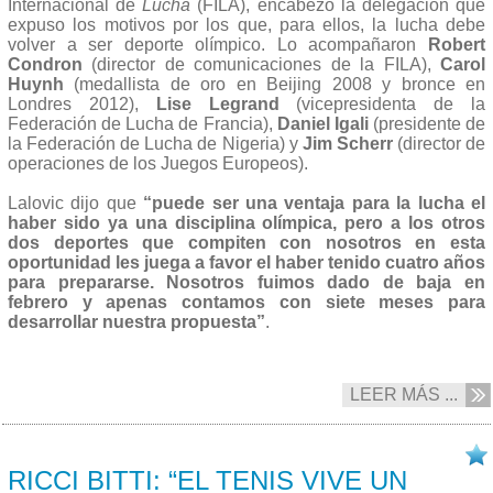
Internacional de
Lucha
(FILA), encabezó la delegación que
expuso los motivos por los que, para ellos, la lucha debe
volver a ser deporte olímpico. Lo acompañaron
Robert
Condron
(director de comunicaciones de la FILA),
Carol
Huynh
(medallista de oro en Beijing 2008 y bronce en
Londres 2012),
Lise Legrand
(vicepresidenta de la
Federación de Lucha de Francia),
Daniel Igali
(presidente de
la Federación de Lucha de Nigeria) y
Jim Scherr
(director de
operaciones de los Juegos Europeos).
Lalovic dijo que
“puede ser una ventaja para la lucha el
haber sido ya una disciplina olímpica, pero a los otros
dos deportes que compiten con nosotros en esta
oportunidad les juega a favor el haber tenido cuatro años
para prepararse. Nosotros fuimos dado de baja en
febrero y apenas contamos con siete meses para
desarrollar nuestra propuesta”
.
LEER MÁS ...
06/09 2013
RICCI BITTI: “EL TENIS VIVE UN