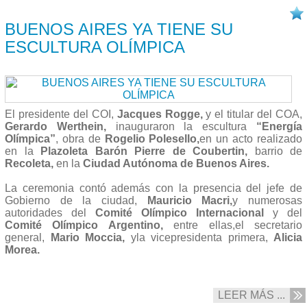
05/09 2013
BUENOS AIRES YA TIENE SU
ESCULTURA OLÍMPICA
El presidente del COI,
Jacques Rogge,
y el titular del COA,
Gerardo Werthein,
inauguraron la escultura
“Energía
Olímpica”
, obra de
Rogelio Polesello,
en un acto realizado
en la
Plazoleta Barón Pierre de Coubertin,
barrio de
Recoleta,
en la
Ciudad Autónoma de Buenos Aires.
La ceremonia contó además con la presencia del jefe de
Gobierno de la ciudad,
Mauricio Macri,
y numerosas
autoridades del
Comité Olímpico Internacional
y del
Comité Olímpico Argentino,
entre ellas,el secretario
general,
Mario Moccia,
yla vicepresidenta primera,
Alicia
Morea.
LEER MÁS ...